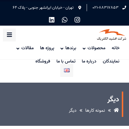
021-88317853
تهران - خیابان ایرانشهر جنوبی - پلاک 64
خانه
محصولات
برندها
پروژه ها
مقالات
نمایندگان
درباره ما
تماس با ما
فروشگاه
دیگر
نمونه کارها
دیگر